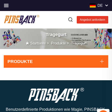
DE
Angebot anfordern
Tragegurt
Startseite
>
Produkte
>
Tragegurt
PRODUKTE
Benutzerdefinierte Produktionen wie Magie, PINSBACK-